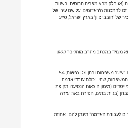
נה (אז חלק מהאימפריה הרוסית ובשנות
זכו להתכנות ה'ראדומים' על שם עירו של
של 'חובבי ציון' בארץ ישראל, סייע
וא מצויד במכתב מהרב מוהליבר לגאון
ביום ו' חשון תרמ"ג (19.10.82), נבחרו בדקדקנות מקרב יושבי הכפר פבלובקה ובהמלצת הרב מרדכי גימפל יפה: "עשר משפחות ובהן 101 נפשות, 54
ראשי המשפחות, שהיו "כולם עובדי אדמה
יסדים (מימון הוצאות הנסיעה, תקופת
בחן (בניית בתים, חפירת באר, עזרה
רים לעבודת האדמה" תינתן להם "אחוזת