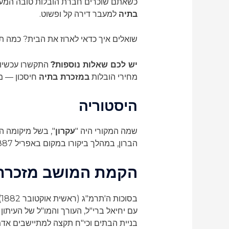
כשאתם שוכרים חברת הובלות טובה המעסיק
בתיה
למעבר דירה קל ופשוט.
שואלים איך כדאי לארוז את הבית? כמה ת
יש לכם שאלות נוספות?
התקשרו עכשיו 24/7 לטלפון
מחירי הובלות
במזכרת בתיה
חיסכון — מ
היסטוריה
שמה המקורי היה "
עקרון
", בשל מיקומה ה
הברון, במהלך ביקורו במקום באפריל 1887, הוחלף שמה של המושבה ל"מזכרת בתיה" על שם אם הברון, בטי סלומון דה רוטשילד.
הקמת המושב
מזכרת
ב
עם יחיאל ברי"ל, העורך והמו"ל של העיתון
בניית הבתים וכי"ח תקצה למתיישבים אד