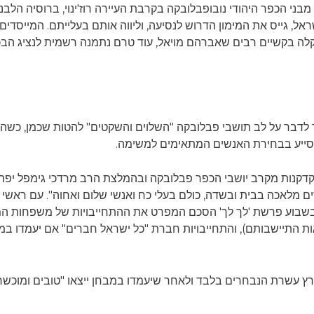
בני הכפר היהודי נובופבלובקה בקרבת העיירה רוז'ינוי, ברוסיה הלב
ל, גייס את המימון הדרוש לנסיעה, וליווה אותם בעלייתם. המייסדים 
ה בקשיים רבים שאברהם מויאל, עוד טרם נתמנה רשמית לנציג הבכיר 
ר לדבר על לב תושבי פבלובקה "השלוים והשקטים" להטות שכמן, כשה
שיסייע בבחירת האנשים המתאימים למשימה.
ישים מהם עושים מלאכה בבית ובשדה, כולם בעלי כח ואנשי שלום ואחוה". עם 
 בשבוע פרשת 'לך לך' הסכם המפרט את ההתחייבויות של משפחות המי
אות התיישבותם), והתחייבויות חברת "כל ישראל חברים" אם יעמדו במ
לארץ עשרת הנבחרים בלבד ולאחר שיעמדו במבחן ייצאו "טובים ומוכש