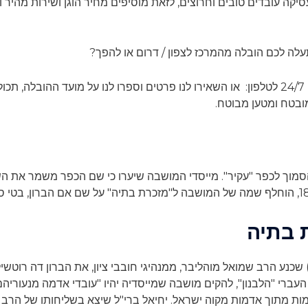
ה עובדים טובים וחרוצים, לזאת מוסיפים מחיר הוגן ושירות מהיר 
עלה לכם הובלה מהמרכז לצפון / דרום או להפך?
:
או השאירו לנו פרטים וספרו לנו על מועד ההובלה, תכול
ובטח ומטען מבוטח.
סמוך לכפר "עקיר". מייסדי המושבה שיערו כי שם הכפר משמר את ה
 בתיה
סוכות ה'תרמ"ג (ראשית אוקטובר 1882) שכנע הרב שמואל מוהליבר, ממנהיגי חובבי ציון, את הבר
 העברי "הלבנון", להקים מושבה שמייסדיה יהיו "עובדי אדמה מנעוריה
מות מתוך אדמות מקוה ישראל. יחיאל ברי"ל שיצא בשליחותו של הרב