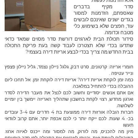
אלא הזדמנות לעשות
סדר מקיף בדברים
שאספתם, הזדמנות למסור
בגדים ישנים שאינכם לובשים
עוד, חפצים שלא בשימוש, כלי
מטבח וכדומה.
סידור תכולת הבית לארגזים דורשת סדר מסוים שמאד כדאי
שתדעו בכדי שלא תצטרכו לעבוד קשה בעת פריקת התכולה
בבית החדש.מה צריך בכדי לבצע אריזת דירה בעצמי?
חומרי אריזה: קרטונים, סרט דבק, גלגל ניילון נצמד, גליל ניילון פצפץ
ונייר עטיפה .
כמה זמן לוקחת אריזת דירה? אריזת דירה לוקחת זמן. אל תחכו ליום
ההובלה בכדי להתחיל במלאכה.
אם אתם אנשים יסודיים וחשוב לכם לנצל את מעבר הדירה לסדר
וארגון מחדש, רצוי לקחת בחשבון שתהליך האריזה יימשך בין יומיים
לשלושה.
חברות הובלה אורזות דירה ממוצעת בת 4 חדרים עם 3-4 עובדים
בכ- 4 שעות. לכם ייקח יותר כי לכם אכפת יותר, אתם קרוב לוודאי
תעשו
מיון מה להכניס, מה לזרוק, מה למסור ומה ייכנס לאיזה ארגז.