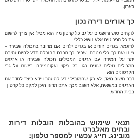
המובילים לעומת זאת, יכניסו לארגזים את התכולה לפי סדר הופעתם
בארון.
כך אורזים דירה נכון
לוקחים טוש ורושמים על גב כל קרטון מה הוא מכיל. אין צורך לרשום
את כל הפריטים אלא נושא כללי.
לדוגמא: בגדים הורים או בגדים ילדים. אם מדובר בתכולה שבירה –
ציינו זאת כך: כלי מטבח- שביר. כך חברת ההובלה תדע להיות זהירה
יתר על המידה עם ארגזים המכילים תכולה שבירה או ארגזים
המכילים נוזלים שונים כגון כלי ניקוי ואקונומיקה. רישום על גבי
הקרטונים הוא
דבר חשוב מאד, לא רק שהמוביל יידע להיזהר ויידע כיצד לסדר את
הארגזים במשאית, אלא חשוב מכך, אתם תדעו היכן למקם כל קרטון
בבית החדש.
תנאי שימוש בהובלות הובלות דירות
ובתים מאלברט
מובינג. חייג עכשיו למספר טלפון: