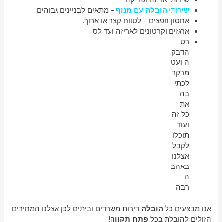
שירותי אריזה ופריקה
שירותי
הובלה
עם
מנוף
– מתאים לבניינים גבוהים.
אחסון חפצים – לטווח קצר או ארוך.
ארגזים וקרטונים לאריזה ועד לס
רט
הדבק
ה ועט
מרקר
לכתי
בה
את
כל זה
ועוד
תוכלו
לקבל
אצלנו
באהב
ה
רבה.
אנו מבצעים כל
הובלה
דירות משרדים וביתים לכן אצלנו המחירים
הזולים להובלת בכל
פתח תקווה
!