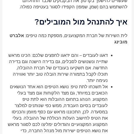
שעשויים להישפך בקרטון. את הבקבוקים שכבר התחלתם
להשתמש בהם (שמן, שמפו) הקפידו לסגור בעטיפה כפולה.
איך להתנהל מול המובילים?
לית השירות של חברת המקצוענים, מספקת כמה טיפים:
אלברט
מובינג
דאגו לעובדים – והם ידאגו לחפצים שלכם: הכינו מראש
שתייה ונשנושים לסבלים, גם בדירה הישנה וגם בדירה
החדשה. אם תשקיעו בעובדים של חברת ההובלה,
תוכלו לקבל בתמורה שירות הובלה טוב יותר ואווירה
נעימה יותר.
אל תשכחו לתת טיפ: נושא הטיפים הוא אחד הנושאים
הכואבים במיוחד, גם מצד הלקוחות וגם מצד בעלי
המקצוע. הנוהג בתחום ההובלות הוא לתת טיפ
לעובדים בסיום העבודה, ממש כפי שנותנים למלצר
במסעדה. לכן, התכוננו מראש עם כסף מזומן והכניסו
את הטיפ לחישוב העלות הכוללת של ההובלה. בעלי
המקצוע המקצועיים והגדולים ימליצו לכם לסגור מראש
את נושא הטיפים ישירות מול מנהל החברה, כדי