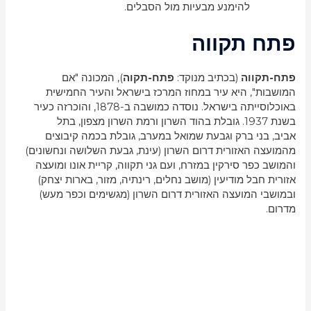
להימנע מבעיות מול הסבלים.
פתח תקווה
פתח-תקווה
(בכתיב מנוקד:
פתח-תקוה
), המכונה "אם
המושבות", היא עיר במחוז המרכז בישראל והעיר החמישית
באוכלוסייתה בישראל. נוסדה כמושבה ב-1878, והוכרזה כעיר
בשנת 1937. גובלת בהוד השרון ורמת השרון מצפון, בתל
אביב, בני ברק וגבעת שמואל במערב, גובלת בכמה קיבוצים
מהמועצה האזורית דרום השרון (עינת, גבעת השלושה ונחשונים)
והמושב כפר סירקין במזרח, ועם גני תקווה, קריית אונו ומועצה
אזורית חבל מודיעין (מושב נחלים, רינתיה, מזור, בארות יצחק)
ובמושבי המועצה האזורית דרום השרון (מגשימים וכפר מעש)
מדרום.