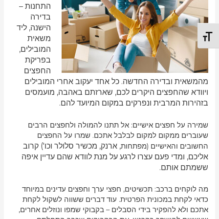
התחנות –
בדירה
הישנה, ליד
TOGGLE FONT SIZE
משאית
המובילים,
בפריקת
החפצים
מהמשאית ובדירה החדשה. כל אחד יעקוב אחרי המובילים
ויוודא שהחפצים היקרים לכם, שארזתם באהבה, מועמסים
בזהירות המרבית ונפרקים במקום המיועד להם.
שמירה על חפצים אישיים: אל תתנו להמולה ולחפצים הרבים
שעוברים ממקום למקום לבלבל אתכם. שמרו על החפצים
, ארנק, מכשיר סלולר וכו') קרוב
החשובים והאישיים (מפתחות
אליכם, ומדי פעם עצרו לרגע על מנת לוודא שהם עדיין איפה
ששמתם אותם.
מה לוקחים ברכב: תכשיטים, חפצי ערך וחפצים עדינים במיוחד
כדאי לקחת במכונית הפרטית. עוד דברים ששווה לשקול לקחת
אתכם ולא להפקיר בידי הסבלים – בקבוקי שמפו ונוזלים אחרים,